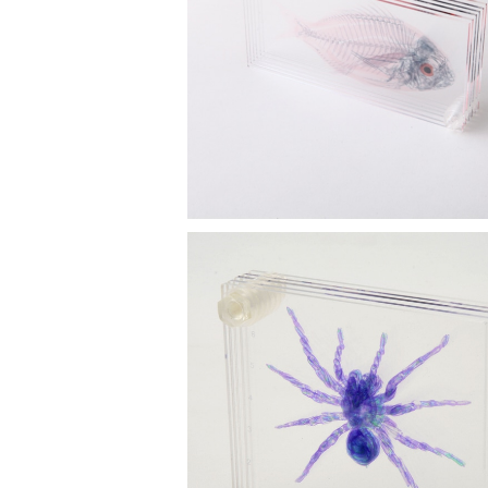
3D透明標本 真鯛 ネジ
¥6,600
SOLD OUT
3D透明標本 タランチュラ ネジ 3Dデ
録USBメモリ付
¥7,700