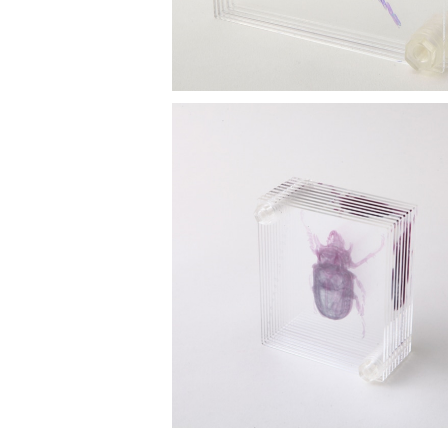
3D透明標本 ゴホンツノカブトムシ ネジ
データ収録USBメモリ付
¥8,800