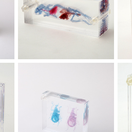
3D透明標本 マウス ネジ 3Dデータ収録USB
メモリ付
3D
¥5,500
SOLD OUT
3D
ータ収
3D透明標本 ヒメシロコブゾウムシ ネジ 3D
データ収録USBメモリ付
¥7,700