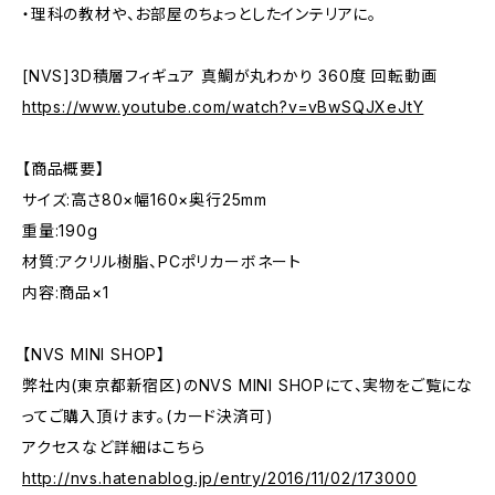
・理科の教材や、お部屋のちょっとしたインテリアに。
[NVS]3D積層フィギュア 真鯛が丸わかり 360度 回転動画
https://www.youtube.com/watch?v=vBwSQJXeJtY
【商品概要】
サイズ:高さ80×幅160×奥行25mm
重量:190g
材質:アクリル樹脂、PCポリカーボネート
内容:商品×1
【NVS MINI SHOP】
弊社内(東京都新宿区)のNVS MINI SHOPにて、実物をご覧にな
ってご購入頂けます。(カード決済可)
アクセスなど詳細はこちら
http://nvs.hatenablog.jp/entry/2016/11/02/173000