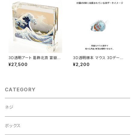
3D透明アート 葛飾北斎 富嶽三
3D透明標本 マウス 3Dデータ
十六景 神奈川沖浪裏 ラージサ
収録USBメモリ
¥27,500
¥2,200
イズ L
CATEGORY
ネジ
ボックス