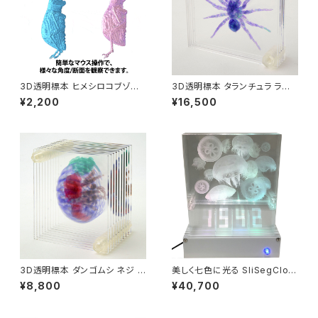
3D透明標本 ヒメシロコブゾウ
3D透明標本 タランチュラ ラー
ムシ 3Dデータ収録USBメモリ
ジサイズ L ネジ
¥2,200
¥16,500
3D透明標本 ダンゴムシ ネジ 3
美しく七色に光る SliSegCloc
Dデータ収録USBメモリ付
k ナナセグ 海 クラゲ
¥8,800
¥40,700