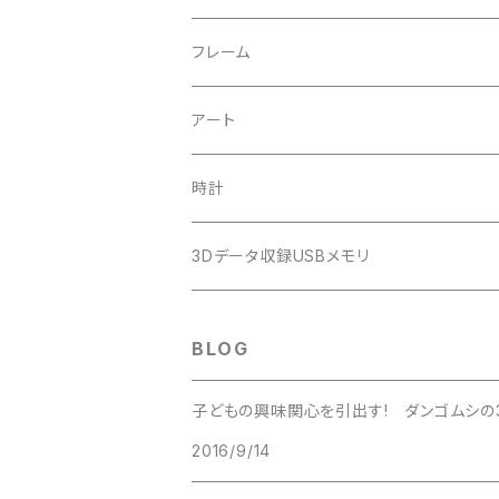
フレーム
アート
時計
3Dデータ収録USBメモリ
BLOG
子どもの興味関心を引出す! ダンゴムシの
2016/9/14