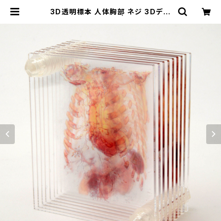
3D透明標本 人体胸部 ネジ 3Dデー
タ収録USBメモリ付 | NVS SHOP