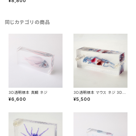
¥8,800
同じカテゴリの商品
3D透明標本 真鯛 ネジ
3D透明標本 マウス ネジ 3Dデ
ータ収録USBメモリ付
¥6,600
¥5,500