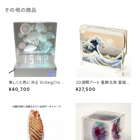
その他の商品
美しく七色に光る SliSegCloc
3D透明アート 葛飾北斎 富嶽三
k ナナセグ 海 クラゲ
十六景 神奈川沖浪裏 ラージサ
¥40,700
¥27,500
イズ L