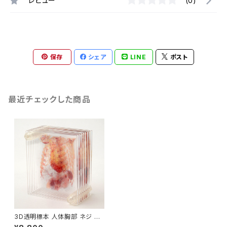
レビュー
(0)
保存
シェア
LINE
ポスト
最近チェックした商品
3D透明標本 人体胸部 ネジ 3D
データ収録USBメモリ付