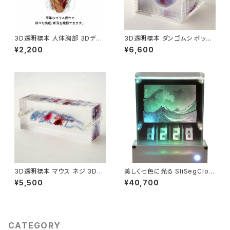
3D透明標本 人体胸部 3Dデー
3D透明標本 ダンゴムシ ボック
タ収録USBメモリ
ス 3Dデータ収録USBメモリ付
¥2,200
¥6,600
3D透明標本 マウス ネジ 3Dデ
美しく七色に光る SliSegCloc
ータ収録USBメモリ付
k ナナセグ 葛飾北斎 富嶽三十
¥5,500
¥40,700
六景 神奈川沖浪裏
CATEGORY