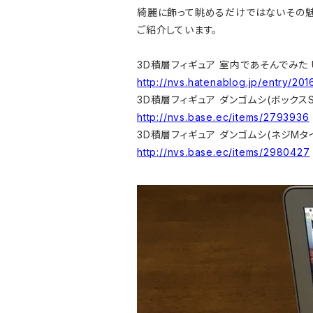
綺麗に飾って眺めるだけではないその魅
ご紹介しています。
3D積層フィギュア 室内であそんでみた 
http://nvs.hatenablog.jp/entry/20
3D積層フィギュア ダンゴムシ(ボックスS
http://nvs.base.ec/items/2793936
3D積層フィギュア ダンゴムシ(ネジMタ
http://nvs.base.ec/items/2980427