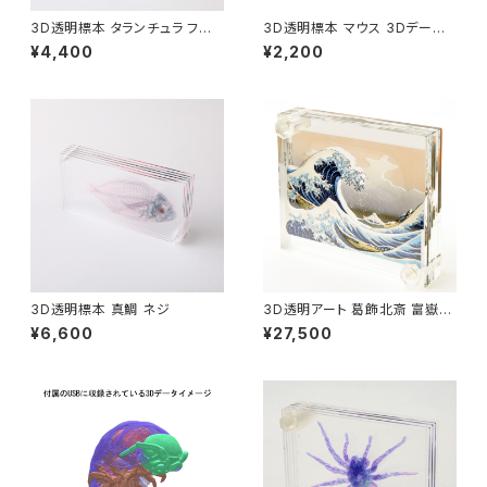
3D透明標本 タランチュラ フレ
3D透明標本 マウス 3Dデータ
ーム ブルー
収録USBメモリ
¥4,400
¥2,200
3D透明標本 真鯛 ネジ
3D透明アート 葛飾北斎 富嶽三
十六景 神奈川沖浪裏 ラージサ
¥6,600
¥27,500
イズ L