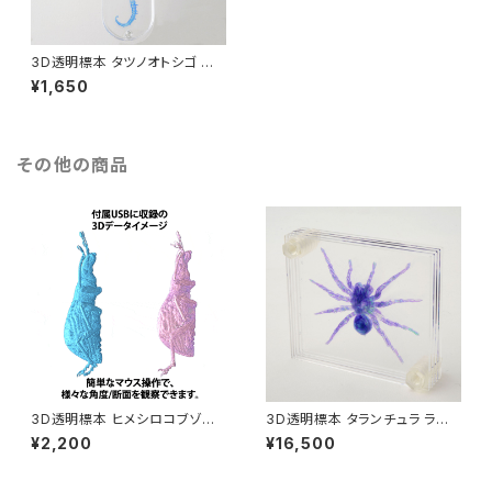
3D透明標本 タツノオトシゴ キ
ーホルダー ブルー
¥1,650
その他の商品
3D透明標本 ヒメシロコブゾウ
3D透明標本 タランチュラ ラー
ムシ 3Dデータ収録USBメモリ
ジサイズ L ネジ
¥2,200
¥16,500