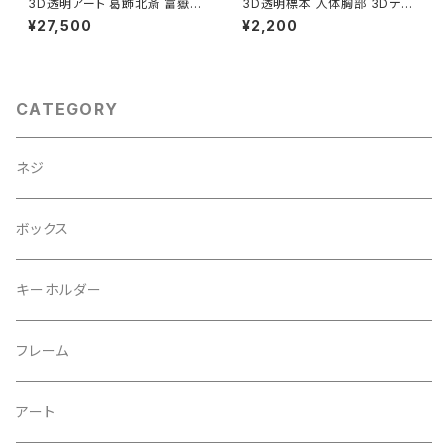
3D透明アート 葛飾北斎 富嶽三
3D透明標本 人体胸部 3Dデー
十六景 凱風快晴 ラージサイズ
タ収録USBメモリ
¥27,500
¥2,200
L
CATEGORY
ネジ
ボックス
キーホルダー
フレーム
アート