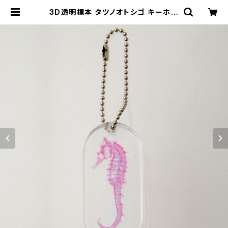
3D透明標本 タツノオトシゴ キーホル
ダー ピンク | NVS SHOP